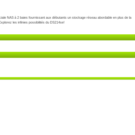
iale NAS à 2 baies fournissant aux débutants un stockage réseau abordable en plus de la
Explorez les infinies possibilités du DS214se!
 Holder)
 Holder)
apacité peut varier en fonction du type de RAID) (Voir tous les disques durs pris en charge