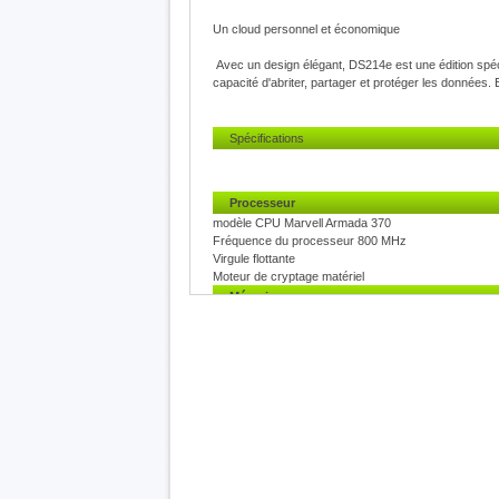
Un cloud personnel et économique
Avec un design élégant, DS214e est une édition spéc
capacité d'abriter, partager et protéger les données. 
Spécifications
Processeur
modèle CPU Marvell Armada 370
Fréquence du processeur 800 MHz
Virgule flottante
Moteur de cryptage matériel
Mémoire
Mémoire système 256 MB DDR3
Stockage
Baie(s) de disque dur 2
Type de lecteur compatible
3.5" SATA(III) / SATA(II) HDD
2.5" SATA(III) / SATA(II) HDD (with optional 2.5" Disk
2.5" SATA(III) / SATA(II) SSD (with optional 2.5" Disk
Capacité interne maximale 12 TB (6 TB HDD X 2) (La c
Ports externes
Port USB 2.0 2