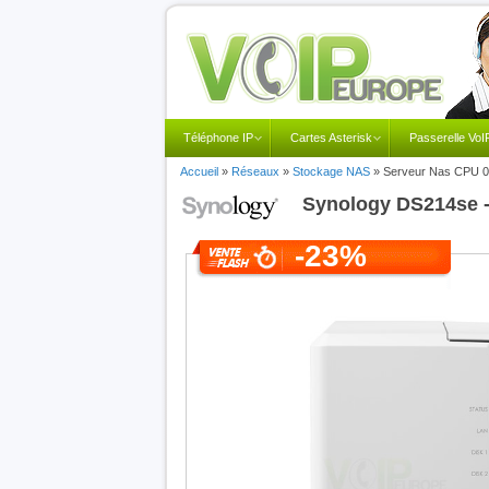
Téléphone IP
Cartes Asterisk
Passerelle VoI
Accueil
»
Réseaux
»
Stockage NAS
»
Serveur Nas CPU 0
Synology
DS214se -
-23%