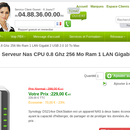
Accueil
Marques
Espace Clients
Service Client Ouvert - 6 Jours/7
04.88.36.00.00
au
ou
Re
Rappel gratuit et immediat
P
Voip PBX
Message d'accueil
Services et Formation
Réseaux
.8 Ghz 256 Mo Ram 1 LAN Gigabit 2 USB 2.0 10 To Max
 Serveur Nas CPU 0.8 Ghz 256 Mo Ram 1 LAN Gigabi
Ajouter a
Quantité
Ajouter à 
Prix Normal :
299,00 €
HT
Votre Prix :229,00 €
HT
229,00 € TTC
Economie :
70,00 € - 23%
Synology DS214se DiskStation est un appareil NAS à deux baies écon
ayant la capacité d'héberger, de partager et de protéger les données.Au 
prix .