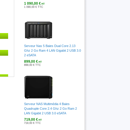
1 090,00 €
HT
1 090,00 € TTC
Serveur Nas 5 Baies Dual Core 2.13
Ghz 2 Go Ram 4 LAN Gigabit 2 USB 3.0
2 eSATA
899,00 €
HT
899,00 € TTC
Serveur NAS Multimédia 4 Baies
Quadruple Core 2.4 Ghz 2 Go Ram 2
LAN Gigabit 2 USB 3.0 eSATA
)
719,00 €
HT
719,00 € TTC