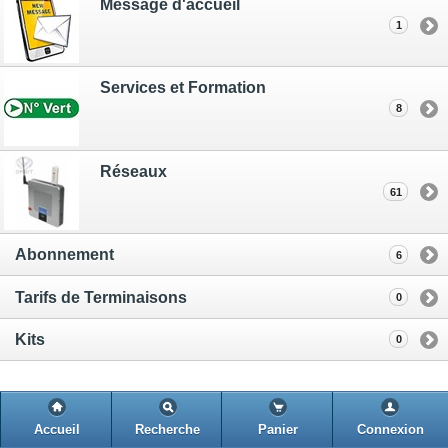
Message d'accueil
1
Services et Formation
8
Réseaux
61
Abonnement
6
Tarifs de Terminaisons
0
Kits
0
Accueil
Recherche
Panier
Connexion