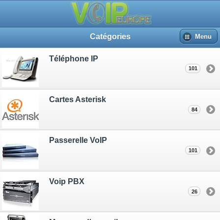
Catégories
Menu
Téléphone IP
101
Cartes Asterisk
84
Passerelle VoIP
101
Voip PBX
26