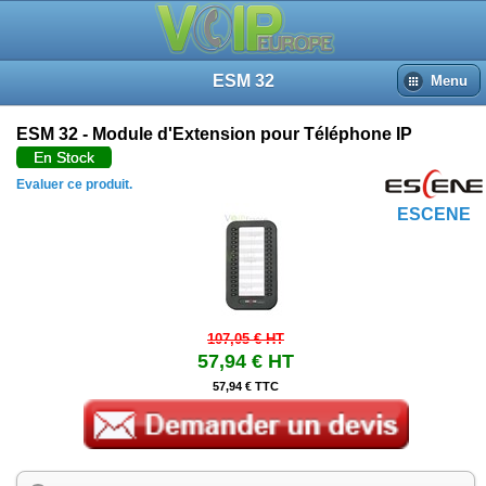
ESM 32
Menu
ESM 32 - Module d'Extension pour Téléphone IP
En Stock
Evaluer ce produit.
ESCENE
107,05 €
HT
57,94 €
HT
57,94 € TTC