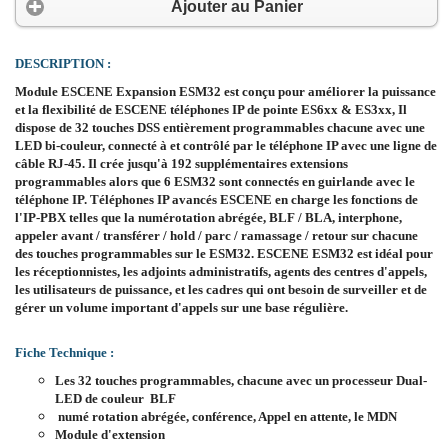
Ajouter au Panier
DESCRIPTION :
Module ESCENE Expansion ESM32 est conçu pour améliorer la puissance
et la flexibilité de ESCENE téléphones IP de pointe ES6xx & ES3xx, Il
dispose de 32 touches DSS entièrement programmables chacune avec une
LED bi-couleur, connecté à et contrôlé par le téléphone IP avec une ligne de
câble RJ-45. Il crée jusqu'à 192 supplémentaires extensions
programmables alors que 6 ESM32 sont connectés en guirlande avec le
téléphone IP. Téléphones IP avancés ESCENE en charge les fonctions de
l'IP-PBX telles que la numérotation abrégée, BLF / BLA, interphone,
appeler avant / transférer / hold / parc / ramassage / retour sur chacune
des touches programmables sur le ESM32. ESCENE ESM32 est idéal pour
les réceptionnistes, les adjoints administratifs, agents des centres d'appels,
les utilisateurs de puissance, et les cadres qui ont besoin de surveiller et de
gérer un volume important d'appels sur une base régulière.
Fiche Technique :
Les 32 touches programmables, chacune avec un processeur Dual-
LED de couleur
BLF
numé rotation abrégée, conférence, Appel en attente, le MDN
Module d'extension