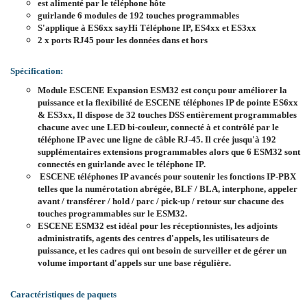
est alimenté par le téléphone hôte
guirlande 6 modules de 192 touches programmables
S'applique à ES6xx sayHi Téléphone IP, ES4xx et ES3xx
2 x ports RJ45 pour les données dans et hors
Spécification:
Module ESCENE Expansion ESM32 est conçu pour améliorer la
puissance et la flexibilité de ESCENE téléphones IP de pointe ES6xx
& ES3xx, Il dispose de 32 touches DSS entièrement programmables
chacune avec une LED bi-couleur, connecté à et contrôlé par le
téléphone IP avec une ligne de câble RJ-45. Il crée jusqu'à 192
supplémentaires extensions programmables alors que 6 ESM32 sont
connectés en guirlande avec le téléphone IP.
ESCENE téléphones IP avancés pour soutenir les fonctions IP-PBX
telles que la numérotation abrégée, BLF / BLA, interphone, appeler
avant / transférer / hold / parc / pick-up / retour sur chacune des
touches programmables sur le ESM32.
ESCENE ESM32 est idéal pour les réceptionnistes, les adjoints
administratifs, agents des centres d'appels, les utilisateurs de
puissance, et les cadres qui ont besoin de surveiller et de gérer un
volume important d'appels sur une base régulière.
Caractéristiques de paquets