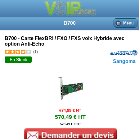
Revues du produit
Accueil
Recherche
B700
Menu
Panier
Connexion
B700 - Carte FlexBRI / FXO / FXS voix Hybride avec
option Anti-Echo
(1)
En Stock
Sangoma
674,99 €
HT
570,49 €
HT
570,49 € TTC