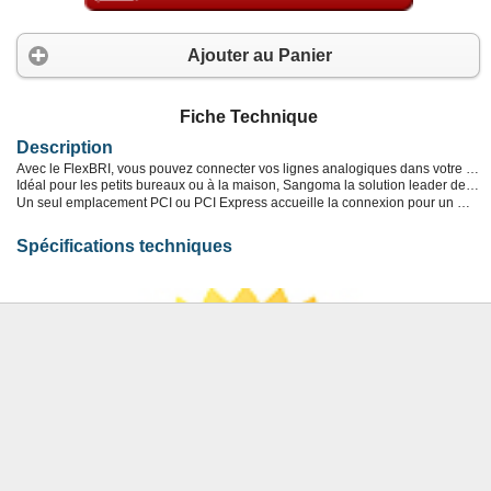
Ajouter au Panier
Fiche Technique
Description
Avec le FlexBRI, vous pouvez connecter vos lignes analogiques dans votre BRI système en utilisant une seule carte d'interface.
Idéal pour les petits bureaux ou à la maison, Sangoma la solution leader de l'industrie hybride FlexBRI sera parfaitement intégrer votre analogique fax avec votre BRI système téléphonique, en utilisant une seule carte PCI ou PCI express et s'adapte même dans les plus petits serveurs 1U.
Un seul emplacement PCI ou PCI Express accueille la connexion pour un maximum de 4 ports BRI et de 2 ports analogique FXO ou FXS et assure la synchronisation commune à tous les canaux avec absolument aucun problème de signalisation. La carte est 100% configurable.
Spécifications techniques